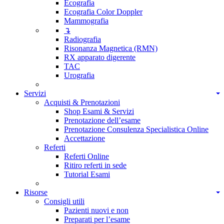
Ecografia
Ecografia Color Doppler
Mammografia
↴
Radiografia
Risonanza Magnetica (RMN)
RX apparato digerente
TAC
Urografia
Servizi
Acquisti & Prenotazioni
Shop Esami & Servizi
Prenotazione dell’esame
Prenotazione Consulenza Specialistica Online
Accettazione
Referti
Referti Online
Ritiro referti in sede
Tutorial Esami
Risorse
Consigli utili
Pazienti nuovi e non
Preparati per l’esame