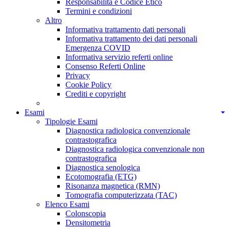
Responsabilità e Codice Etico
Termini e condizioni
Altro
Informativa trattamento dati personali
Informativa trattamento dei dati personali
Emergenza COVID
Informativa servizio referti online
Consenso Referti Online
Privacy
Cookie Policy
Crediti e copyright
Esami
Tipologie Esami
Diagnostica radiologica convenzionale
contrastografica
Diagnostica radiologica convenzionale non
contrastografica
Diagnostica senologica
Ecotomografia (ETG)
Risonanza magnetica (RMN)
Tomografia computerizzata (TAC)
Elenco Esami
Colonscopia
Densitometria