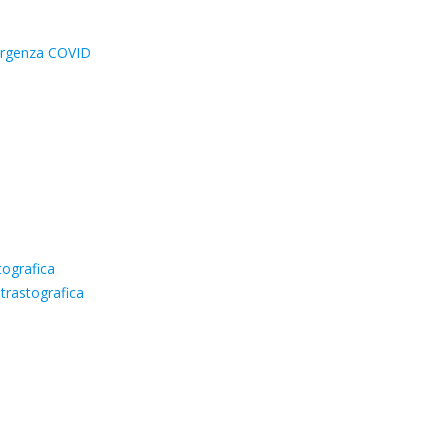
mergenza COVID
tografica
trastografica