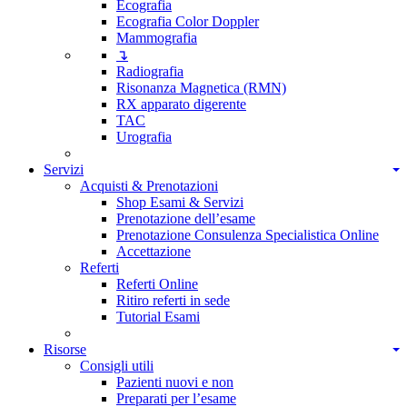
Ecografia
Ecografia Color Doppler
Mammografia
↴
Radiografia
Risonanza Magnetica (RMN)
RX apparato digerente
TAC
Urografia
Servizi
Acquisti & Prenotazioni
Shop Esami & Servizi
Prenotazione dell’esame
Prenotazione Consulenza Specialistica Online
Accettazione
Referti
Referti Online
Ritiro referti in sede
Tutorial Esami
Risorse
Consigli utili
Pazienti nuovi e non
Preparati per l’esame