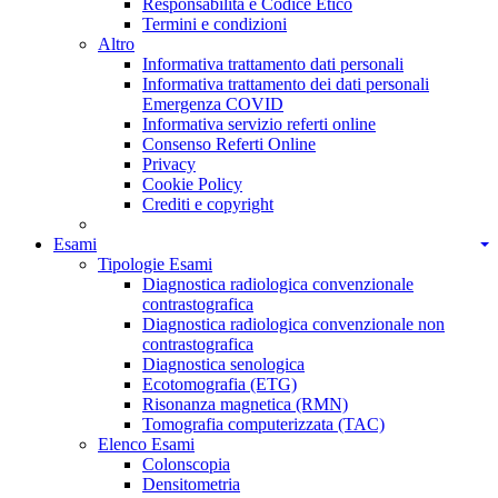
Responsabilità e Codice Etico
Termini e condizioni
Altro
Informativa trattamento dati personali
Informativa trattamento dei dati personali
Emergenza COVID
Informativa servizio referti online
Consenso Referti Online
Privacy
Cookie Policy
Crediti e copyright
Esami
Tipologie Esami
Diagnostica radiologica convenzionale
contrastografica
Diagnostica radiologica convenzionale non
contrastografica
Diagnostica senologica
Ecotomografia (ETG)
Risonanza magnetica (RMN)
Tomografia computerizzata (TAC)
Elenco Esami
Colonscopia
Densitometria