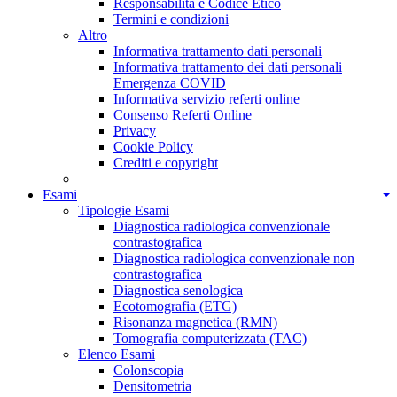
Responsabilità e Codice Etico
Termini e condizioni
Altro
Informativa trattamento dati personali
Informativa trattamento dei dati personali
Emergenza COVID
Informativa servizio referti online
Consenso Referti Online
Privacy
Cookie Policy
Crediti e copyright
Esami
Tipologie Esami
Diagnostica radiologica convenzionale
contrastografica
Diagnostica radiologica convenzionale non
contrastografica
Diagnostica senologica
Ecotomografia (ETG)
Risonanza magnetica (RMN)
Tomografia computerizzata (TAC)
Elenco Esami
Colonscopia
Densitometria