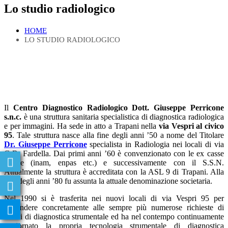
Lo studio radiologico
HOME
LO STUDIO RADIOLOGICO
Il
Centro Diagnostico Radiologico Dott. Giuseppe Perricone
s.n.c.
è una struttura sanitaria specialistica di diagnostica radiologica
e per immagini. Ha sede in atto a Trapani nella
via Vespri al civico
95
. Tale struttura nasce alla fine degli anni ’50 a nome del Titolare
Dr. Giuseppe Perricone
specialista in Radiologia nei locali di via
G.B. Fardella. Dai primi anni ’60 è convenzionato con le ex casse
mutue (inam, enpas etc.) e successivamente con il S.S.N.
Attualmente la struttura è accreditata con la ASL 9 di Trapani. Alla
fine degli anni ’80 fu assunta la attuale denominazione societaria.
Nel 1990 si è trasferita nei nuovi locali di via Vespri 95 per
rispondere concretamente alle sempre più numerose richieste di
esami di diagnostica strumentale ed ha nel contempo continuamente
aggiornato la propria tecnologia strumentale di diagnostica