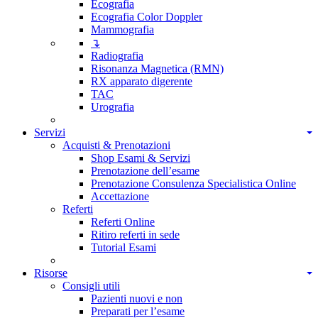
Ecografia
Ecografia Color Doppler
Mammografia
↴
Radiografia
Risonanza Magnetica (RMN)
RX apparato digerente
TAC
Urografia
Servizi
Acquisti & Prenotazioni
Shop Esami & Servizi
Prenotazione dell’esame
Prenotazione Consulenza Specialistica Online
Accettazione
Referti
Referti Online
Ritiro referti in sede
Tutorial Esami
Risorse
Consigli utili
Pazienti nuovi e non
Preparati per l’esame