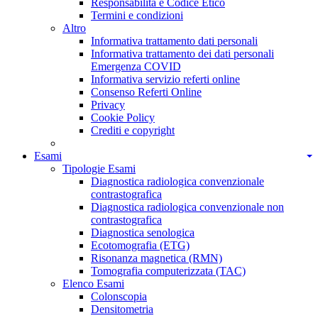
Responsabilità e Codice Etico
Termini e condizioni
Altro
Informativa trattamento dati personali
Informativa trattamento dei dati personali
Emergenza COVID
Informativa servizio referti online
Consenso Referti Online
Privacy
Cookie Policy
Crediti e copyright
Esami
Tipologie Esami
Diagnostica radiologica convenzionale
contrastografica
Diagnostica radiologica convenzionale non
contrastografica
Diagnostica senologica
Ecotomografia (ETG)
Risonanza magnetica (RMN)
Tomografia computerizzata (TAC)
Elenco Esami
Colonscopia
Densitometria