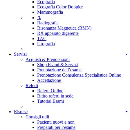
Ecografia
Ecografia Color Doppler
Mammografia
↴
Radiografia
Risonanza Magnetica (RMN)
RX apparato digerente
TAC
Urografia
Servizi
Acquisti & Prenotazioni
Shop Esami & Servizi
Prenotazione dell’esame
Prenotazione Consulenza Specialistica Online
Accettazione
Referti
Referti Online
Ritiro referti in sede
Tutorial Esami
Risorse
Consigli utili
Pazienti nuovi e non
Preparati per l’esame