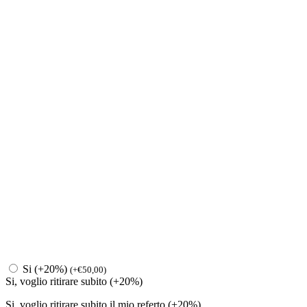
Si (+20%)
(
+
€
50,00
)
Si, voglio ritirare subito (+20%)
Si, voglio ritirare subito il mio referto (+20%)