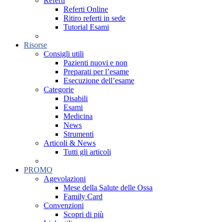
Referti
Referti Online
Ritiro referti in sede
Tutorial Esami
Risorse
Consigli utili
Pazienti nuovi e non
Preparati per l’esame
Esecuzione dell’esame
Categorie
Disabili
Esami
Medicina
News
Strumenti
Articoli & News
Tutti gli articoli
PROMO
Agevolazioni
Mese della Salute delle Ossa
Family Card
Convenzioni
Scopri di più