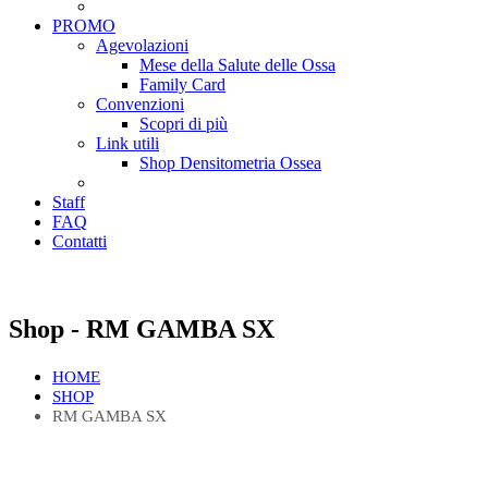
PROMO
Agevolazioni
Mese della Salute delle Ossa
Family Card
Convenzioni
Scopri di più
Link utili
Shop Densitometria Ossea
Staff
FAQ
Contatti
Shop - RM GAMBA SX
HOME
SHOP
RM GAMBA SX