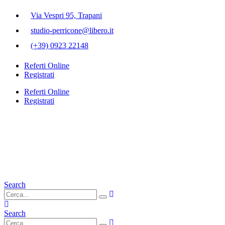
Via Vespri 95, Trapani
studio-perricone@libero.it
(+39) 0923 22148
Referti Online
Registrati
Referti Online
Registrati
Search
Search