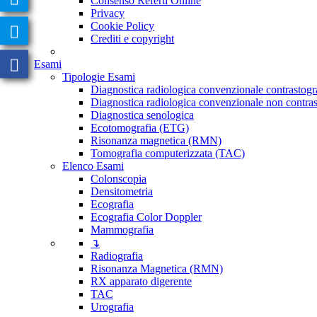
Consenso Referti Online
Privacy
Cookie Policy
Crediti e copyright
Esami
Tipologie Esami
Diagnostica radiologica convenzionale contrastogr
Diagnostica radiologica convenzionale non contras
Diagnostica senologica
Ecotomografia (ETG)
Risonanza magnetica (RMN)
Tomografia computerizzata (TAC)
Elenco Esami
Colonscopia
Densitometria
Ecografia
Ecografia Color Doppler
Mammografia
↴
Radiografia
Risonanza Magnetica (RMN)
RX apparato digerente
TAC
Urografia