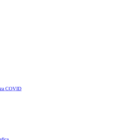
genza COVID
afica