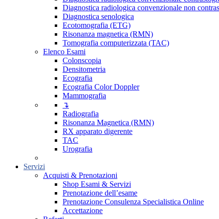
Diagnostica radiologica convenzionale non contras
Diagnostica senologica
Ecotomografia (ETG)
Risonanza magnetica (RMN)
Tomografia computerizzata (TAC)
Elenco Esami
Colonscopia
Densitometria
Ecografia
Ecografia Color Doppler
Mammografia
↴
Radiografia
Risonanza Magnetica (RMN)
RX apparato digerente
TAC
Urografia
Servizi
Acquisti & Prenotazioni
Shop Esami & Servizi
Prenotazione dell’esame
Prenotazione Consulenza Specialistica Online
Accettazione