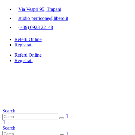
Via Vespri 95, Trapani
studio-perricone@libero.it
(+39) 0923 22148
Referti Online
Registrati
Referti Online
Registrati
Search
Search