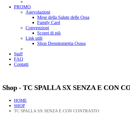
PROMO
Agevolazioni
Mese della Salute delle Ossa
Family Card
Convenzioni
Scopri di più
Link utili
Shop Densitometria Ossea
Staff
FAQ
Contatti
Shop - TC SPALLA SX SENZA E CON 
HOME
SHOP
TC SPALLA SX SENZA E CON CONTRASTO