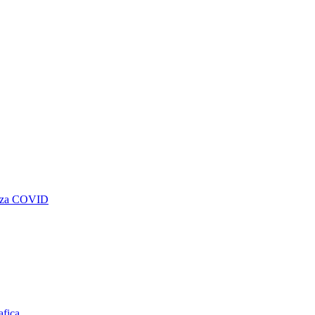
genza COVID
afica