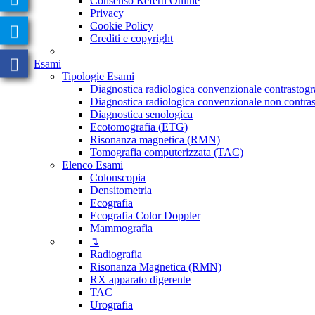
Consenso Referti Online
Privacy
Cookie Policy
Crediti e copyright
Esami
Tipologie Esami
Diagnostica radiologica convenzionale contrastogr
Diagnostica radiologica convenzionale non contras
Diagnostica senologica
Ecotomografia (ETG)
Risonanza magnetica (RMN)
Tomografia computerizzata (TAC)
Elenco Esami
Colonscopia
Densitometria
Ecografia
Ecografia Color Doppler
Mammografia
↴
Radiografia
Risonanza Magnetica (RMN)
RX apparato digerente
TAC
Urografia