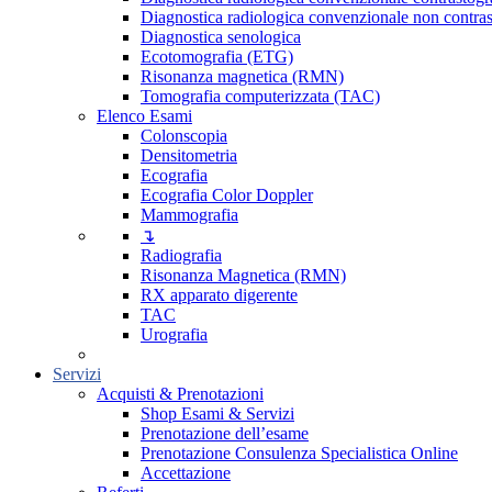
Diagnostica radiologica convenzionale non contras
Diagnostica senologica
Ecotomografia (ETG)
Risonanza magnetica (RMN)
Tomografia computerizzata (TAC)
Elenco Esami
Colonscopia
Densitometria
Ecografia
Ecografia Color Doppler
Mammografia
↴
Radiografia
Risonanza Magnetica (RMN)
RX apparato digerente
TAC
Urografia
Servizi
Acquisti & Prenotazioni
Shop Esami & Servizi
Prenotazione dell’esame
Prenotazione Consulenza Specialistica Online
Accettazione