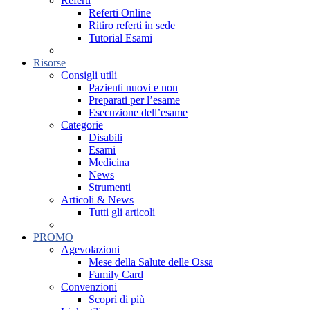
Referti
Referti Online
Ritiro referti in sede
Tutorial Esami
Risorse
Consigli utili
Pazienti nuovi e non
Preparati per l’esame
Esecuzione dell’esame
Categorie
Disabili
Esami
Medicina
News
Strumenti
Articoli & News
Tutti gli articoli
PROMO
Agevolazioni
Mese della Salute delle Ossa
Family Card
Convenzioni
Scopri di più