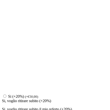
Si (+20%)
(
+
€
50,00
)
Si, voglio ritirare subito (+20%)
Si, voglio ritirare subito il mio referto (+20%)