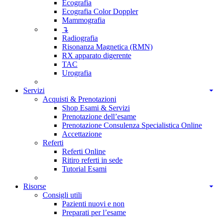
Ecografia
Ecografia Color Doppler
Mammografia
↴
Radiografia
Risonanza Magnetica (RMN)
RX apparato digerente
TAC
Urografia
Servizi
Acquisti & Prenotazioni
Shop Esami & Servizi
Prenotazione dell’esame
Prenotazione Consulenza Specialistica Online
Accettazione
Referti
Referti Online
Ritiro referti in sede
Tutorial Esami
Risorse
Consigli utili
Pazienti nuovi e non
Preparati per l’esame