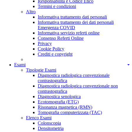
Responsabilità e Codice Etico
Termini e condizioni
Altro
Informativa trattamento dati personali
Informativa trattamento dei dati personali
Emergenza COVID
Informativa servizio referti online
Consenso Referti Online
Privacy
Cookie Policy
Crediti e copyright
Esami
Tipologie Esami
Diagnostica radiologica convenzionale
contrastografica
Diagnostica radiologica convenzionale non
contrastografica
Diagnostica senologica
Ecotomografia (ETG)
Risonanza magnetica (RMN)
Tomografia computerizzata (TAC)
Elenco Esami
Colonscopia
Densitometria