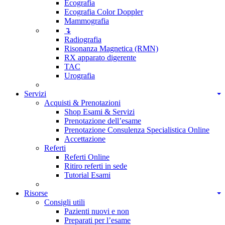
Ecografia
Ecografia Color Doppler
Mammografia
↴
Radiografia
Risonanza Magnetica (RMN)
RX apparato digerente
TAC
Urografia
Servizi
Acquisti & Prenotazioni
Shop Esami & Servizi
Prenotazione dell’esame
Prenotazione Consulenza Specialistica Online
Accettazione
Referti
Referti Online
Ritiro referti in sede
Tutorial Esami
Risorse
Consigli utili
Pazienti nuovi e non
Preparati per l’esame