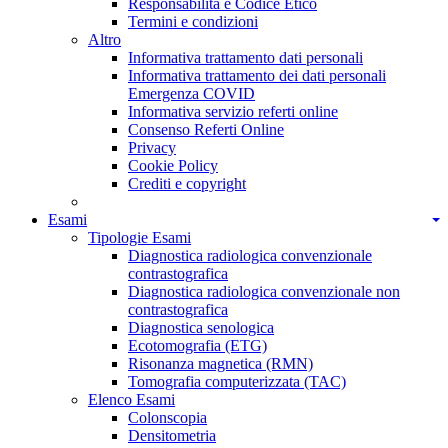
Responsabilità e Codice Etico
Termini e condizioni
Altro
Informativa trattamento dati personali
Informativa trattamento dei dati personali
Emergenza COVID
Informativa servizio referti online
Consenso Referti Online
Privacy
Cookie Policy
Crediti e copyright
Esami
Tipologie Esami
Diagnostica radiologica convenzionale
contrastografica
Diagnostica radiologica convenzionale non
contrastografica
Diagnostica senologica
Ecotomografia (ETG)
Risonanza magnetica (RMN)
Tomografia computerizzata (TAC)
Elenco Esami
Colonscopia
Densitometria