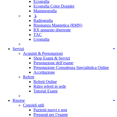
Ecografia
Ecografia Color Doppler
Mammografia
↴
Radiografia
Risonanza Magnetica (RMN)
RX apparato digerente
TAC
Urografia
Servizi
Acquisti & Prenotazioni
Shop Esami & Servizi
Prenotazione dell’esame
Prenotazione Consulenza Specialistica Online
Accettazione
Referti
Referti Online
Ritiro referti in sede
Tutorial Esami
Risorse
Consigli utili
Pazienti nuovi e non
Preparati per l’esame