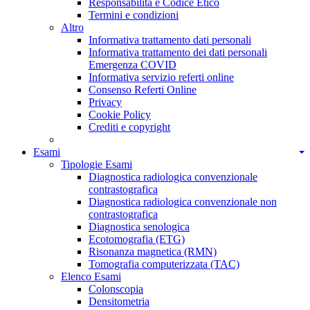
Responsabilità e Codice Etico
Termini e condizioni
Altro
Informativa trattamento dati personali
Informativa trattamento dei dati personali
Emergenza COVID
Informativa servizio referti online
Consenso Referti Online
Privacy
Cookie Policy
Crediti e copyright
Esami
Tipologie Esami
Diagnostica radiologica convenzionale
contrastografica
Diagnostica radiologica convenzionale non
contrastografica
Diagnostica senologica
Ecotomografia (ETG)
Risonanza magnetica (RMN)
Tomografia computerizzata (TAC)
Elenco Esami
Colonscopia
Densitometria