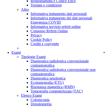
Responsabilità e Codice Etico
Termini e condizioni
Altro
Informativa trattamento dati personali
Informativa trattamento dei dati personali
Emergenza COVID
Informativa servizio referti online
Consenso Referti Online
Privacy
Cookie Policy
Crediti e copyright
Esami
Tipologie Esami
Diagnostica radiologica convenzionale
contrastografica
Diagnostica radiologica convenzionale non
contrastografica
Diagnostica senologica
Ecotomografia (ETG)
Risonanza magnetica (RMN)
Tomografia computerizzata (TAC)
Elenco Esami
Colonscopia
Densitometria