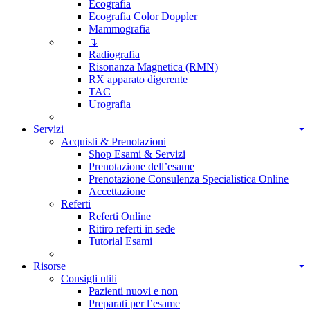
Ecografia
Ecografia Color Doppler
Mammografia
↴
Radiografia
Risonanza Magnetica (RMN)
RX apparato digerente
TAC
Urografia
Servizi
Acquisti & Prenotazioni
Shop Esami & Servizi
Prenotazione dell’esame
Prenotazione Consulenza Specialistica Online
Accettazione
Referti
Referti Online
Ritiro referti in sede
Tutorial Esami
Risorse
Consigli utili
Pazienti nuovi e non
Preparati per l’esame