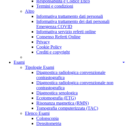
Responsabilità e Codice Etico
Termini e condizioni
Altro
Informativa trattamento dati personali
Informativa trattamento dei dati personali
Emergenza COVID
Informativa servizio referti online
Consenso Referti Online
Privacy
Cookie Policy
Crediti e copyright
Esami
Tipologie Esami
Diagnostica radiologica convenzionale
contrastografica
Diagnostica radiologica convenzionale non
contrastografica
Diagnostica senologica
Ecotomografia (ETG)
Risonanza magnetica (RMN)
Tomografia computerizzata (TAC)
Elenco Esami
Colonscopia
Densitometria