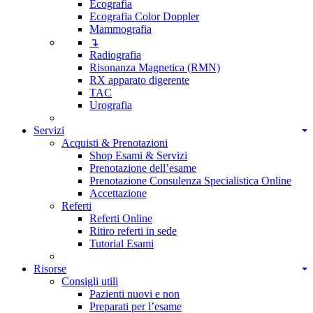
Ecografia
Ecografia Color Doppler
Mammografia
↴
Radiografia
Risonanza Magnetica (RMN)
RX apparato digerente
TAC
Urografia
Servizi
Acquisti & Prenotazioni
Shop Esami & Servizi
Prenotazione dell’esame
Prenotazione Consulenza Specialistica Online
Accettazione
Referti
Referti Online
Ritiro referti in sede
Tutorial Esami
Risorse
Consigli utili
Pazienti nuovi e non
Preparati per l’esame