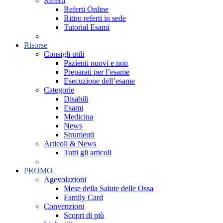
Referti
Referti Online
Ritiro referti in sede
Tutorial Esami
Risorse
Consigli utili
Pazienti nuovi e non
Preparati per l’esame
Esecuzione dell’esame
Categorie
Disabili
Esami
Medicina
News
Strumenti
Articoli & News
Tutti gli articoli
PROMO
Agevolazioni
Mese della Salute delle Ossa
Family Card
Convenzioni
Scopri di più