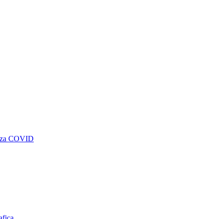
genza COVID
afica