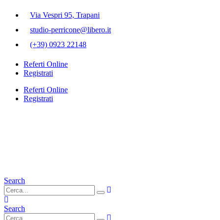
Via Vespri 95, Trapani
studio-perricone@libero.it
(+39) 0923 22148
Referti Online
Registrati
Referti Online
Registrati
Search
Search