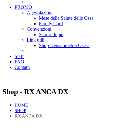
PROMO
Agevolazioni
Mese della Salute delle Ossa
Family Card
Convenzioni
Scopri di più
Link utili
Shop Densitometria Ossea
Staff
FAQ
Contatti
Shop - RX ANCA DX
HOME
SHOP
RX ANCA DX