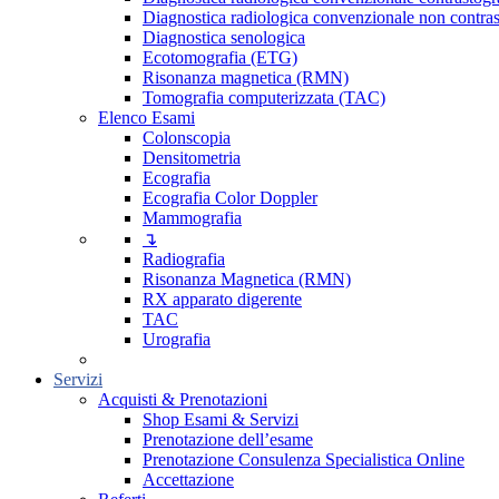
Diagnostica radiologica convenzionale non contras
Diagnostica senologica
Ecotomografia (ETG)
Risonanza magnetica (RMN)
Tomografia computerizzata (TAC)
Elenco Esami
Colonscopia
Densitometria
Ecografia
Ecografia Color Doppler
Mammografia
↴
Radiografia
Risonanza Magnetica (RMN)
RX apparato digerente
TAC
Urografia
Servizi
Acquisti & Prenotazioni
Shop Esami & Servizi
Prenotazione dell’esame
Prenotazione Consulenza Specialistica Online
Accettazione