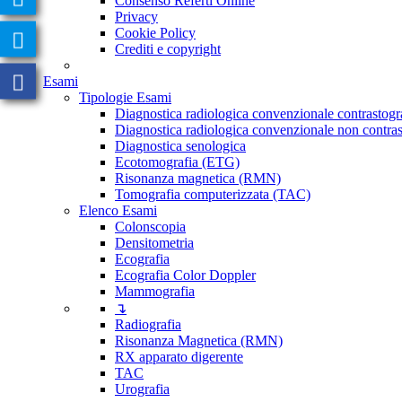
Consenso Referti Online
Privacy
Cookie Policy
Crediti e copyright
Esami
Tipologie Esami
Diagnostica radiologica convenzionale contrastogr
Diagnostica radiologica convenzionale non contras
Diagnostica senologica
Ecotomografia (ETG)
Risonanza magnetica (RMN)
Tomografia computerizzata (TAC)
Elenco Esami
Colonscopia
Densitometria
Ecografia
Ecografia Color Doppler
Mammografia
↴
Radiografia
Risonanza Magnetica (RMN)
RX apparato digerente
TAC
Urografia