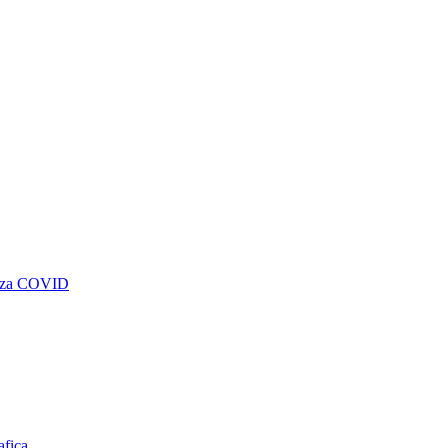
genza COVID
afica