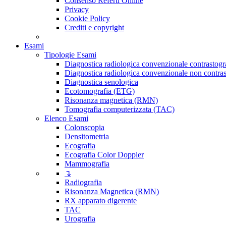
Consenso Referti Online
Privacy
Cookie Policy
Crediti e copyright
Esami
Tipologie Esami
Diagnostica radiologica convenzionale contrastogr
Diagnostica radiologica convenzionale non contras
Diagnostica senologica
Ecotomografia (ETG)
Risonanza magnetica (RMN)
Tomografia computerizzata (TAC)
Elenco Esami
Colonscopia
Densitometria
Ecografia
Ecografia Color Doppler
Mammografia
↴
Radiografia
Risonanza Magnetica (RMN)
RX apparato digerente
TAC
Urografia