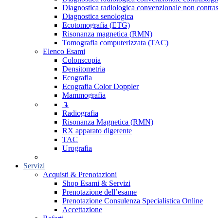
Diagnostica radiologica convenzionale non contras
Diagnostica senologica
Ecotomografia (ETG)
Risonanza magnetica (RMN)
Tomografia computerizzata (TAC)
Elenco Esami
Colonscopia
Densitometria
Ecografia
Ecografia Color Doppler
Mammografia
↴
Radiografia
Risonanza Magnetica (RMN)
RX apparato digerente
TAC
Urografia
Servizi
Acquisti & Prenotazioni
Shop Esami & Servizi
Prenotazione dell’esame
Prenotazione Consulenza Specialistica Online
Accettazione