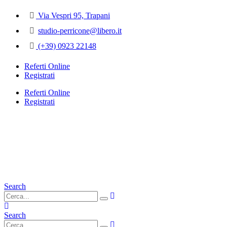
Via Vespri 95, Trapani
studio-perricone@libero.it
(+39) 0923 22148
Referti Online
Registrati
Referti Online
Registrati
Search
Search