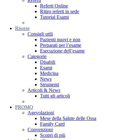
Referti
Referti Online
Ritiro referti in sede
Tutorial Esami
Risorse
Consigli utili
Pazienti nuovi e non
Preparati per l’esame
Esecuzione dell’esame
Categorie
Disabili
Esami
Medicina
News
Strumenti
Articoli & News
Tutti gli articoli
PROMO
Agevolazioni
Mese della Salute delle Ossa
Family Card
Convenzioni
Scopri di più