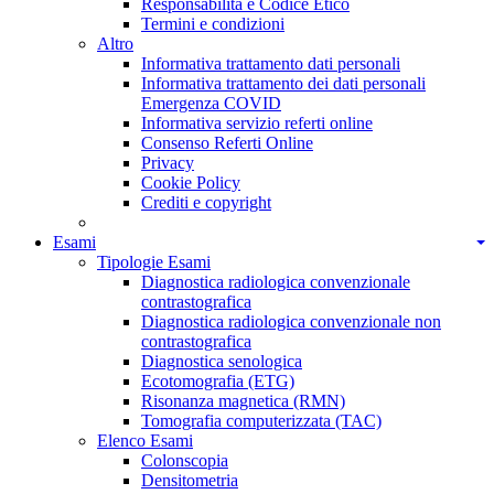
Responsabilità e Codice Etico
Termini e condizioni
Altro
Informativa trattamento dati personali
Informativa trattamento dei dati personali
Emergenza COVID
Informativa servizio referti online
Consenso Referti Online
Privacy
Cookie Policy
Crediti e copyright
Esami
Tipologie Esami
Diagnostica radiologica convenzionale
contrastografica
Diagnostica radiologica convenzionale non
contrastografica
Diagnostica senologica
Ecotomografia (ETG)
Risonanza magnetica (RMN)
Tomografia computerizzata (TAC)
Elenco Esami
Colonscopia
Densitometria