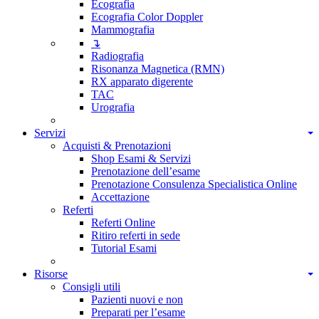
Ecografia
Ecografia Color Doppler
Mammografia
↴
Radiografia
Risonanza Magnetica (RMN)
RX apparato digerente
TAC
Urografia
Servizi
Acquisti & Prenotazioni
Shop Esami & Servizi
Prenotazione dell’esame
Prenotazione Consulenza Specialistica Online
Accettazione
Referti
Referti Online
Ritiro referti in sede
Tutorial Esami
Risorse
Consigli utili
Pazienti nuovi e non
Preparati per l’esame