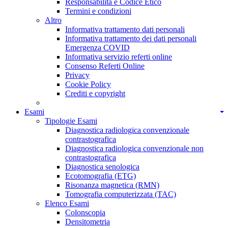
Responsabilità e Codice Etico
Termini e condizioni
Altro
Informativa trattamento dati personali
Informativa trattamento dei dati personali
Emergenza COVID
Informativa servizio referti online
Consenso Referti Online
Privacy
Cookie Policy
Crediti e copyright
Esami
Tipologie Esami
Diagnostica radiologica convenzionale
contrastografica
Diagnostica radiologica convenzionale non
contrastografica
Diagnostica senologica
Ecotomografia (ETG)
Risonanza magnetica (RMN)
Tomografia computerizzata (TAC)
Elenco Esami
Colonscopia
Densitometria