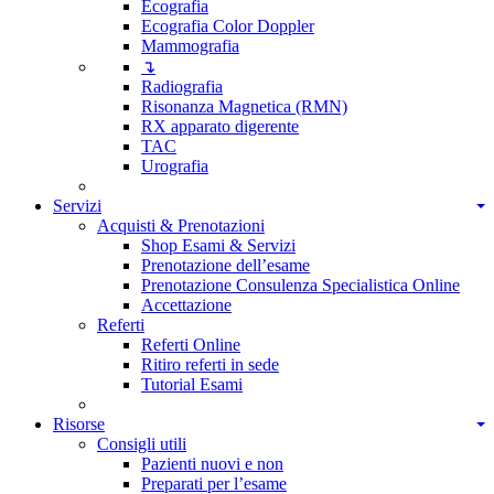
Ecografia
Ecografia Color Doppler
Mammografia
↴
Radiografia
Risonanza Magnetica (RMN)
RX apparato digerente
TAC
Urografia
Servizi
Acquisti & Prenotazioni
Shop Esami & Servizi
Prenotazione dell’esame
Prenotazione Consulenza Specialistica Online
Accettazione
Referti
Referti Online
Ritiro referti in sede
Tutorial Esami
Risorse
Consigli utili
Pazienti nuovi e non
Preparati per l’esame