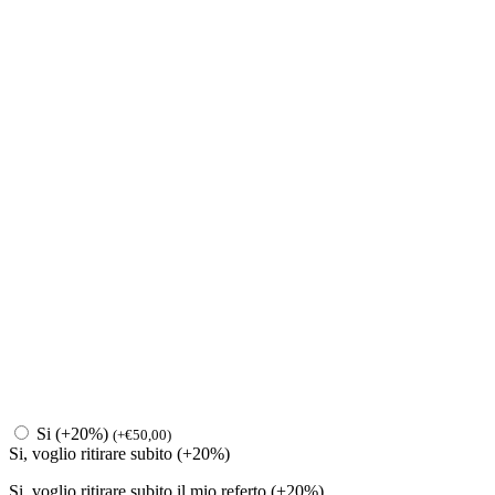
Si (+20%)
(
+
€
50,00
)
Si, voglio ritirare subito (+20%)
Si, voglio ritirare subito il mio referto (+20%)