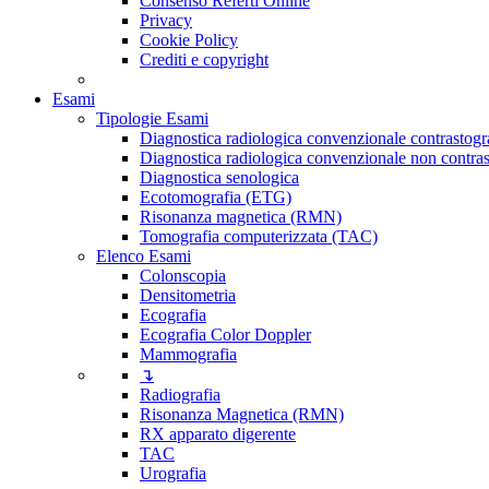
Consenso Referti Online
Privacy
Cookie Policy
Crediti e copyright
Esami
Tipologie Esami
Diagnostica radiologica convenzionale contrastogr
Diagnostica radiologica convenzionale non contras
Diagnostica senologica
Ecotomografia (ETG)
Risonanza magnetica (RMN)
Tomografia computerizzata (TAC)
Elenco Esami
Colonscopia
Densitometria
Ecografia
Ecografia Color Doppler
Mammografia
↴
Radiografia
Risonanza Magnetica (RMN)
RX apparato digerente
TAC
Urografia