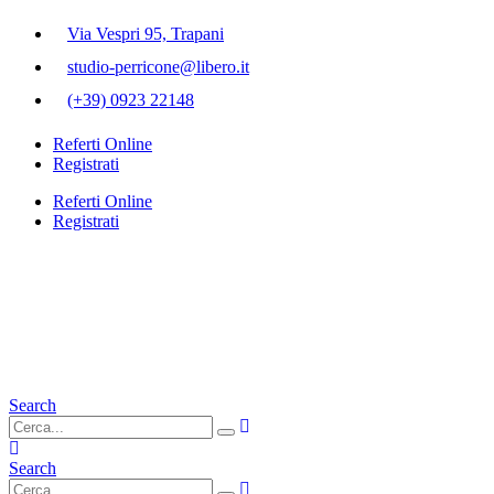
Via Vespri 95, Trapani
studio-perricone@libero.it
(+39) 0923 22148
Referti Online
Registrati
Referti Online
Registrati
Search
Search