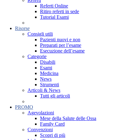
Referti
Referti Online
Ritiro referti in sede
Tutorial Esami
Risorse
Consigli utili
Pazienti nuovi e non
Preparati per l’esame
Esecuzione dell’esame
Categorie
Disabili
Esami
Medicina
News
Strumenti
Articoli & News
Tutti gli articoli
PROMO
Agevolazioni
Mese della Salute delle Ossa
Family Card
Convenzioni
Scopri di più