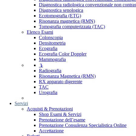
Diagnostica radiologica convenzionale non contras
Diagnostica senologica
Ecotomografia (ETG)
Risonanza magnetica (RMN)
Tomografia computerizzata (TAC)
Elenco Esami
Colonscopia
Densitometria
Ecografia
Ecografia Color Doppler
Mammografia
↴
Radiografia
Risonanza Magnetica (RMN)
RX apparato digerente
TAC
Urografia
Servizi
Acquisti & Prenotazioni
Shop Esami & Servizi
Prenotazione dell’esame
Prenotazione Consulenza Specialistica Online
Accettazione