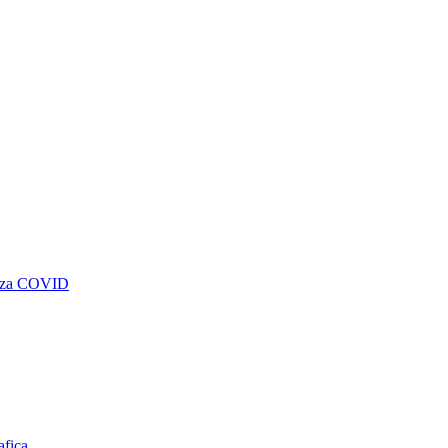
genza COVID
afica