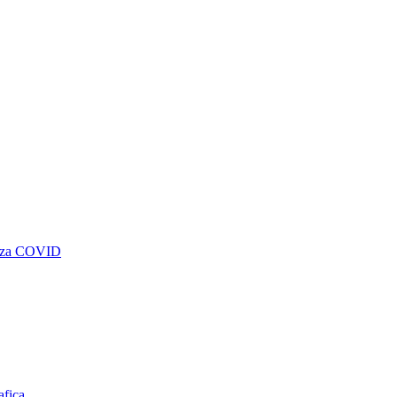
genza COVID
afica