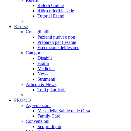
Referti
Referti Online
Ritiro referti in sede
Tutorial Esami
Risorse
Consigli utili
Pazienti nuovi e non
Preparati per l’esame
Esecuzione dell’esame
Categorie
Disabili
Esami
Medicina
News
Strumenti
Articoli & News
Tutti gli articoli
PROMO
Agevolazioni
Mese della Salute delle Ossa
Family Card
Convenzioni
Scopri di più