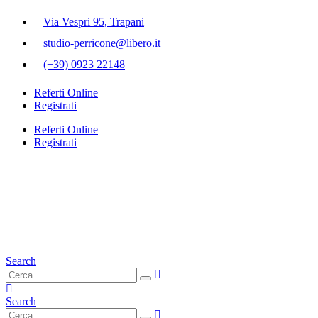
Via Vespri 95, Trapani
studio-perricone@libero.it
(+39) 0923 22148
Referti Online
Registrati
Referti Online
Registrati
Search
Search