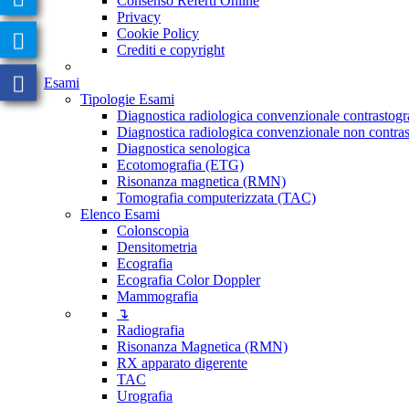
Consenso Referti Online
Privacy
Cookie Policy
Crediti e copyright
Esami
Tipologie Esami
Diagnostica radiologica convenzionale contrastogr
Diagnostica radiologica convenzionale non contras
Diagnostica senologica
Ecotomografia (ETG)
Risonanza magnetica (RMN)
Tomografia computerizzata (TAC)
Elenco Esami
Colonscopia
Densitometria
Ecografia
Ecografia Color Doppler
Mammografia
↴
Radiografia
Risonanza Magnetica (RMN)
RX apparato digerente
TAC
Urografia