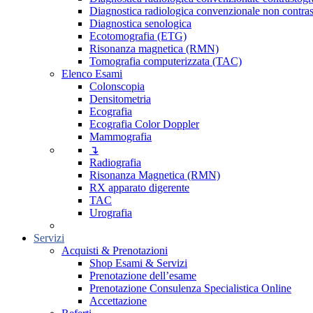
Diagnostica radiologica convenzionale non contras
Diagnostica senologica
Ecotomografia (ETG)
Risonanza magnetica (RMN)
Tomografia computerizzata (TAC)
Elenco Esami
Colonscopia
Densitometria
Ecografia
Ecografia Color Doppler
Mammografia
↴
Radiografia
Risonanza Magnetica (RMN)
RX apparato digerente
TAC
Urografia
Servizi
Acquisti & Prenotazioni
Shop Esami & Servizi
Prenotazione dell’esame
Prenotazione Consulenza Specialistica Online
Accettazione